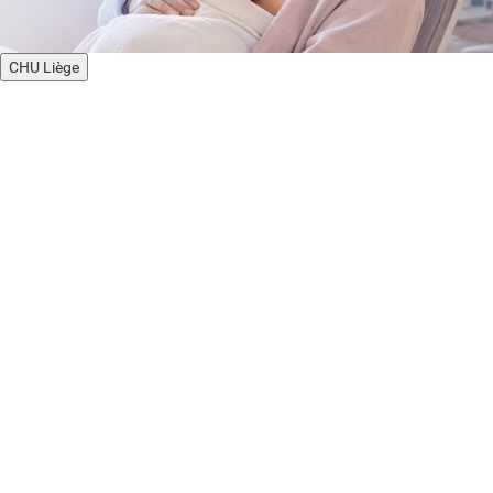
CHU Liège
NIC - Neonatal Intensive Care ·
Hôpital de la Citadelle
Le NIC (Neonatal Intensive Care) accueille les nouveau-nés qui
nécessitent des soins intensifs ou une surveillance continue renforcée. Il
traite notamment :
Prise en charge du nouveau né prématuré
Prise en charge des malformations congénitales,
chirurgicales néonatales
Prise en charge des naissances multiples
Neurologie néonatale
Alimentation et nutrition
Patholgie pulmonaire, soutien réspiratoire non invasif, Ventilation
artificiel
Soins de développement
Transfer des nouveau nés 24h/24h