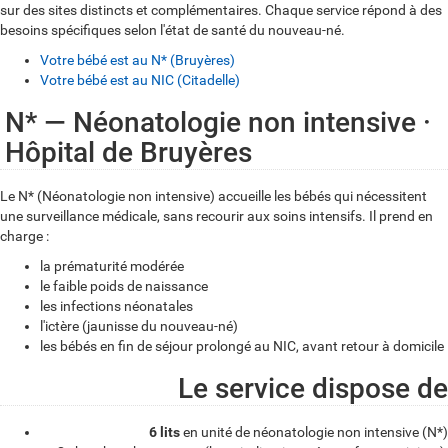
sur des sites distincts et complémentaires. Chaque service répond à des
besoins spécifiques selon l'état de santé du nouveau-né.
Votre bébé est au N* (Bruyères)
Votre bébé est au NIC (Citadelle)
Votre
N* — Néonatologie non intensive ·
Hôpital de Bruyères
bébé
est
Le N* (Néonatologie non intensive) accueille les bébés qui nécessitent
au
une surveillance médicale, sans recourir aux soins intensifs. Il prend en
charge :
N*
la prématurité modérée
(Bruyères)
le faible poids de naissance
les infections néonatales
l'ictère (jaunisse du nouveau-né)
les bébés en fin de séjour prolongé au NIC, avant retour à domicile
Le service dispose de
6 lits
en unité de néonatologie non intensive (N*)