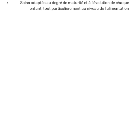
tardive
Soins adaptés au degré de maturité et à l’évolution de chaque
enfant, tout particulièrement au niveau de l’alimentation
La prématurité constitue un facteur de risque de troubles
respiratoires, tout comme d’autres situations assez fréquemment
rencontrées en période néonatale
Nous assurons la surveillance et la prise en charge par ventilation
non invasive, tout en respectant au maximum le confort du
nouveau-né